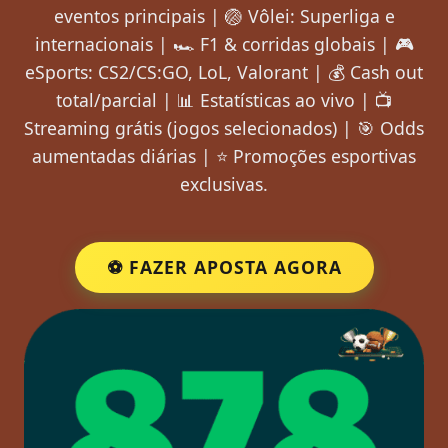
eventos principais | 🏐 Vôlei: Superliga e
internacionais | 🏎️ F1 & corridas globais | 🎮
eSports: CS2/CS:GO, LoL, Valorant | 💰 Cash out
total/parcial | 📊 Estatísticas ao vivo | 📺
Streaming grátis (jogos selecionados) | 🎯 Odds
aumentadas diárias | ⭐ Promoções esportivas
exclusivas.
⚽ FAZER APOSTA AGORA