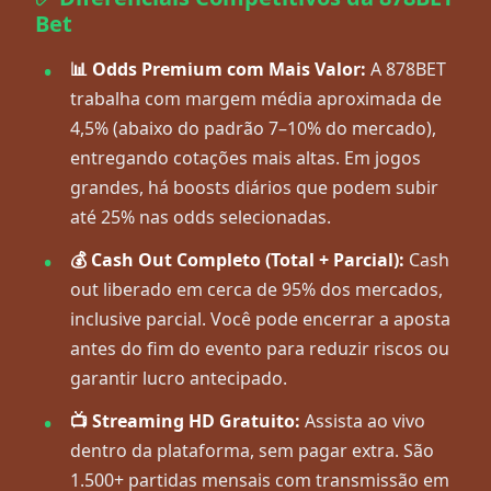
Bet
📊 Odds Premium com Mais Valor:
A 878BET
trabalha com margem média aproximada de
4,5% (abaixo do padrão 7–10% do mercado),
entregando cotações mais altas. Em jogos
grandes, há boosts diários que podem subir
até 25% nas odds selecionadas.
💰 Cash Out Completo (Total + Parcial):
Cash
out liberado em cerca de 95% dos mercados,
inclusive parcial. Você pode encerrar a aposta
antes do fim do evento para reduzir riscos ou
garantir lucro antecipado.
📺 Streaming HD Gratuito:
Assista ao vivo
dentro da plataforma, sem pagar extra. São
1.500+ partidas mensais com transmissão em