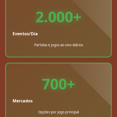
2.000+
Eventos/Dia
Partidas e jogos ao vivo diários
700+
Mercados
Opções por jogo principal