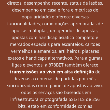
diretos, desempenho recente, status de lesões,
desempenho em casa e fora e métricas de
popularidade) e oferece diversas
funcionalidades, como opções aprimoradas de
apostas múltiplas, um gerador de apostas,
apostas com handicap asiático completo e
mercados especiais para escanteios, cartões
vermelhos e amarelos, artilheiros, placares
exatos e handicaps alternativos. Para algumas
ligas e eventos, a 878BET também oferece
transmissões ao vivo em alta definição
de
dezenas a centenas de partidas por mês,
sincronizadas com o painel de apostas ao vivo.
Todos os serviços são baseados em
infraestrutura criptografada SSL/TLS de 256
bits, estão em conformidade com as