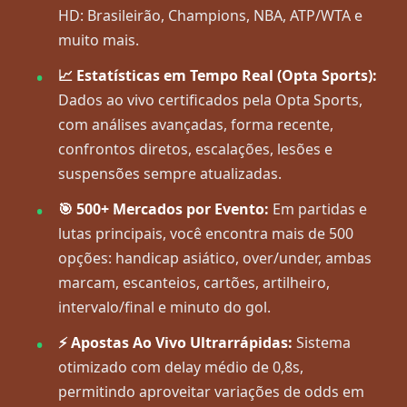
HD: Brasileirão, Champions, NBA, ATP/WTA e
muito mais.
📈 Estatísticas em Tempo Real (Opta Sports):
Dados ao vivo certificados pela Opta Sports,
com análises avançadas, forma recente,
confrontos diretos, escalações, lesões e
suspensões sempre atualizadas.
🎯 500+ Mercados por Evento:
Em partidas e
lutas principais, você encontra mais de 500
opções: handicap asiático, over/under, ambas
marcam, escanteios, cartões, artilheiro,
intervalo/final e minuto do gol.
⚡ Apostas Ao Vivo Ultrarrápidas:
Sistema
otimizado com delay médio de 0,8s,
permitindo aproveitar variações de odds em