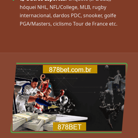
hóquei NHL, NFL/College, MLB, rugby
internacional, dardos PDC, snooker, golfe
PGA/Masters, ciclismo Tour de France etc.