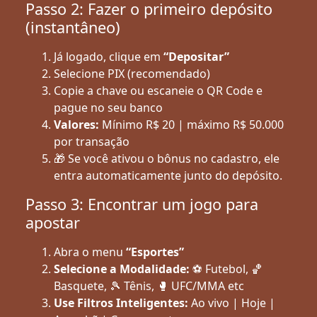
Passo 2: Fazer o primeiro depósito
(instantâneo)
Já logado, clique em
“Depositar”
Selecione PIX (recomendado)
Copie a chave ou escaneie o QR Code e
pague no seu banco
Valores:
Mínimo R$ 20 | máximo R$ 50.000
por transação
🎁 Se você ativou o bônus no cadastro, ele
entra automaticamente junto do depósito.
Passo 3: Encontrar um jogo para
apostar
Abra o menu
“Esportes”
Selecione a Modalidade:
⚽ Futebol, 🏀
Basquete, 🎾 Tênis, 🥊 UFC/MMA etc
Use Filtros Inteligentes:
Ao vivo | Hoje |