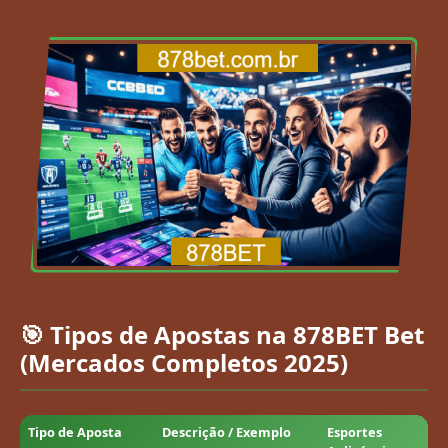
🎯 Tipos de Apostas na 878BET Bet
(Mercados Completos 2025)
Tipo de Aposta
Descrição / Exemplo
Esportes
D