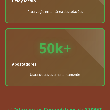
Delay Médio
Atualização instantânea das cotações
50k+
Apostadores
Usuários ativos simultaneamente
✅ Diferenciais Competitivos da 878BET