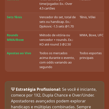
time/jogador. Ex.: Over
4.5 cartões
Sets Tênis
Vencedor do set, total de
Tênis, Vôlei
sets ou handicap. Ex.:
Djokovic -1.5 sets @1.70
Rounds
Método de vitória ou
MMA, Boxe, UFC
MMA/Boxe
vencedor + rounds. Ex.:
KO até round 3 @2.50
Apostas ao Vivo
Todos os mercados
Todos esportes
acima durante o evento,
principais
E
com odds variando ao
segundo
💡 Estratégia Profissional:
Se você é iniciante,
comece por 1X2, Dupla Chance e Over/Under.
Apostadores avançados podem explorar
handicaps e múltiplas combinadas. Sempre