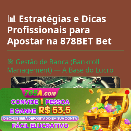
📊 Estratégias e Dicas
Profissionais para
Apostar na 878BET Bet
🎯 Gestão de Banca (Bankroll
Management) — A Base do Lucro