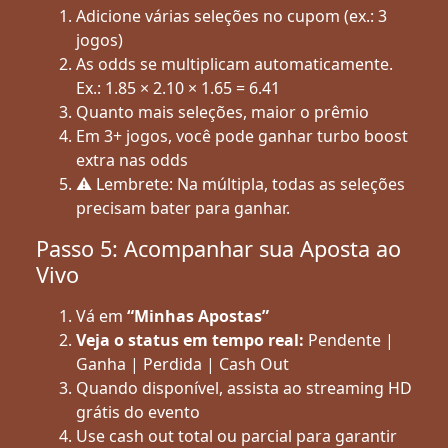
Adicione várias seleções no cupom (ex.: 3
jogos)
As odds se multiplicam automaticamente.
Ex.: 1.85 × 2.10 × 1.65 = 6.41
Quanto mais seleções, maior o prêmio
Em 3+ jogos, você pode ganhar turbo boost
extra nas odds
⚠️ Lembrete: Na múltipla, todas as seleções
precisam bater para ganhar.
Passo 5: Acompanhar sua Aposta ao
Vivo
Vá em
“Minhas Apostas”
Veja o status em tempo real:
Pendente |
Ganha | Perdida | Cash Out
Quando disponível, assista ao streaming HD
grátis do evento
Use cash out total ou parcial para garantir