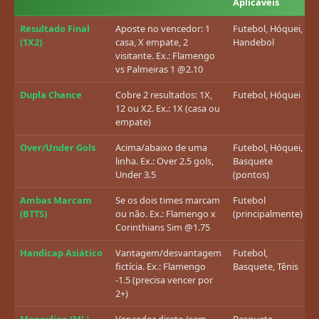
Aplicáveis
Resultado Final
Aposte no vencedor: 1
Futebol, Hóquei,
⭐
(1X2)
casa, X empate, 2
Handebol
visitante. Ex.: Flamengo
vs Palmeiras 1 @2.10
Dupla Chance
Cobre 2 resultados: 1X,
Futebol, Hóquei
⭐
12 ou X2. Ex.: 1X (casa ou
empate)
Over/Under Gols
Acima/abaixo de uma
Futebol, Hóquei,
linha. Ex.: Over 2.5 gols,
Basquete
Under 3.5
(pontos)
Ambas Marcam
Se os dois times marcam
Futebol
(BTTS)
ou não. Ex.: Flamengo x
(principalmente)
Corinthians Sim @1.75
Handicap Asiático
Vantagem/desvantagem
Futebol,
fictícia. Ex.: Flamengo
Basquete, Tênis
-1.5 (precisa vencer por
2+)
Moneyline (ML)
Vencedor direto (sem
Basquete,
⭐