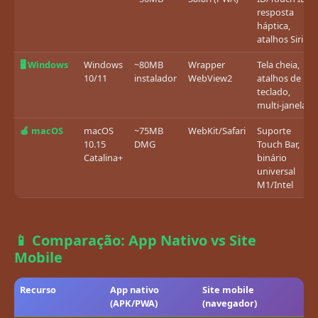
resposta
háptica,
atalhos Siri
🖥️ Windows
Windows
~80MB
Wrapper
Tela cheia,
10/11
instalador
WebView2
atalhos de
teclado,
multi-janelas
🍎 macOS
macOS
~75MB
WebKit/Safari
Suporte
10.15
DMG
Touch Bar,
Catalina+
binário
universal
M1/Intel
📱 Comparação: App Nativo vs Site
Mobile
Recurso
App nativo
Site mobile
(APK/PWA)
(navegador)