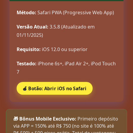
Método:
Safari PWA (Progressive Web App)
Versão Atual:
3.5.8 (Atualizado em
01/11/2025)
Requisito:
iOS 12.0 ou superior
Testado:
iPhone 6s+, iPad Air 2+, iPod Touch
7
🍎 Botão: Abrir iOS no Safari
🎁 Bônus Mobile Exclusivo:
Primeiro depósito
via APP = 150% até R$ 750 (no site é 100% até