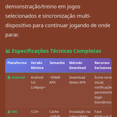
demonstração/treino em jogos
selecionados e sincronização multi-
dispositivo para continuar jogando de onde
parar.
📊 Especificações Técnicas Completas
Plataforma
Versão
Tamanho
Método
Recursos
Mínima
Download
Exclusivos
🤖 Android
Android
~65MB
Download
Ícone na tela
5.0
APK
direto APK
inicial,
Lollipop+
notificações
persistentes,
login
biométrico
🍎 iOS
12.0+
Cache
Instalação via
Face
~50MB
Safari (PWA)
ID/Touch ID,