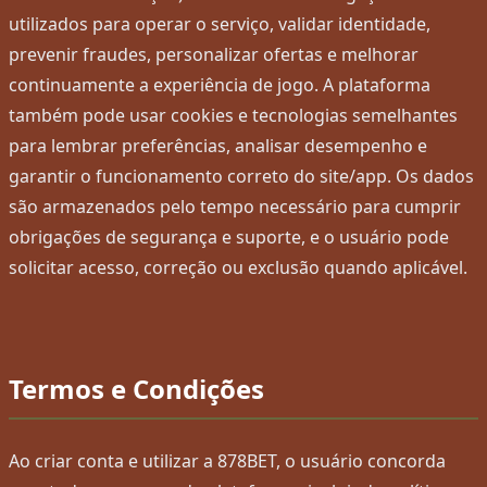
utilizados para operar o serviço, validar identidade,
prevenir fraudes, personalizar ofertas e melhorar
continuamente a experiência de jogo. A plataforma
também pode usar cookies e tecnologias semelhantes
para lembrar preferências, analisar desempenho e
garantir o funcionamento correto do site/app. Os dados
são armazenados pelo tempo necessário para cumprir
obrigações de segurança e suporte, e o usuário pode
solicitar acesso, correção ou exclusão quando aplicável.
Termos e Condições
Ao criar conta e utilizar a 878BET, o usuário concorda