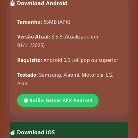
🤖 Download Android
Tamanho:
65MB (APK)
Versão Atual:
3.5.8 (Atualizado em
01/11/2025)
Requisito:
Android 5.0 Lollipop ou superior
Testado:
Samsung, Xiaomi, Motorola, LG,
Asus
🟢 Botão: Baixar APK Android
🍎 Download iOS