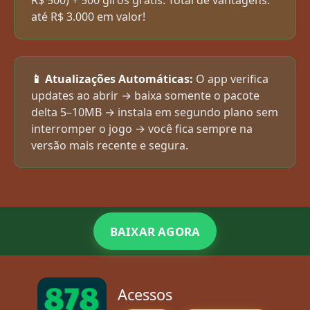
R$ 500) + 500 giros grátis. Total de vantagens:
até R$ 3.000 em valor!
📱 Atualizações Automáticas:
O app verifica
updates ao abrir → baixa somente o pacote
delta 5–10MB → instala em segundo plano sem
interromper o jogo → você fica sempre na
versão mais recente e segura.
BAIXAR AGORA
Acessos