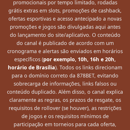
promocionais por tempo limitado, rodadas
grátis extras em slots, promoções de cashback,
ofertas esportivas e acesso antecipado a novas
promoções e jogos são divulgadas aqui antes
do lançamento do site/aplicativo. O conteúdo
do canal é publicado de acordo com um
cronograma e alertas são enviados em horários
específicos (
por exemplo, 10h, 16h e 20h,
horário de Brasília
). Todos os links direcionam
para o domínio correto da 878BET, evitando
sobrecarga de informações, links falsos ou
conteúdo duplicado. Além disso, o canal explica
claramente as regras, os prazos de resgate, os
requisitos de rollover (se houver), as restrições
de jogos e os requisitos mínimos de
participação em torneios para cada oferta,