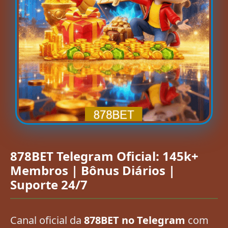
878BET Telegram Oficial: 145k+
Membros | Bônus Diários |
Suporte 24/7
Canal oficial da
878BET no Telegram
com