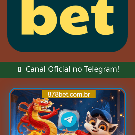
📱 Canal Oficial no Telegram!