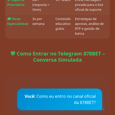
Prioritário
(resposta <
privada para o bot
5min)
oficial de suporte
🎓 Dicas
3x por
Conteúdo
Estratégias de
Especialistas
semana
educativo
apostas, análise de
grátis
RTP e gestão de
banca
💬 Como Entrar no Telegram 878BET –
Conversa Simulada
Você:
Como eu entro no canal oficial
da 878BET?