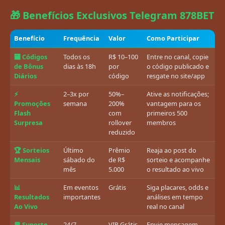
🎁 Benefícios Exclusivos Telegram 878BET
Benefício
Frequência
Valor
Como Participar
🏧 Códigos
Todos os
R$ 10–100
Entre no canal, copie
de Bônus
dias às 18h
por
o código publicado e
Diários
código
resgate no site/app
⚡
2–3x por
50%–
Ative as notificações;
Promoções
semana
200%
vantagem para os
Flash
com
primeiros 500
Surpresa
rollover
membros
reduzido
🏆 Sorteios
Último
Prêmio
Reaja ao post do
Mensais
sábado do
de R$
sorteio e acompanhe
mês
5.000
o resultado ao vivo
📊
Em eventos
Grátis
Siga placares, odds e
Resultados
importantes
análises em tempo
Ao Vivo
real no canal
💬 Suporte
24/7
VIP Grátis
Envie mensagem