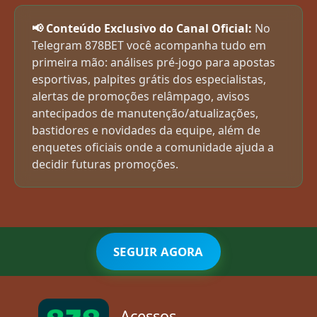
📢 Conteúdo Exclusivo do Canal Oficial:
No
Telegram 878BET você acompanha tudo em
primeira mão: análises pré-jogo para apostas
esportivas, palpites grátis dos especialistas,
alertas de promoções relâmpago, avisos
antecipados de manutenção/atualizações,
bastidores e novidades da equipe, além de
enquetes oficiais onde a comunidade ajuda a
decidir futuras promoções.
SEGUIR AGORA
Acessos