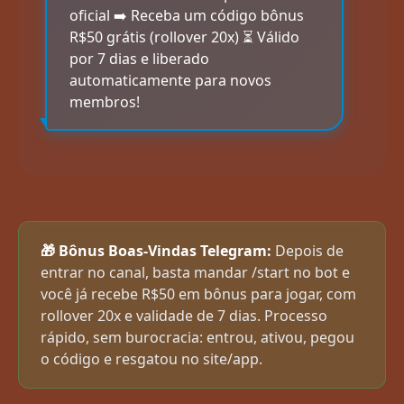
oficial ➡️ Receba um código bônus
R$50 grátis (rollover 20x) ⏳ Válido
por 7 dias e liberado
automaticamente para novos
membros!
🎁 Bônus Boas-Vindas Telegram:
Depois de
entrar no canal, basta mandar /start no bot e
você já recebe R$50 em bônus para jogar, com
rollover 20x e validade de 7 dias. Processo
rápido, sem burocracia: entrou, ativou, pegou
o código e resgatou no site/app.