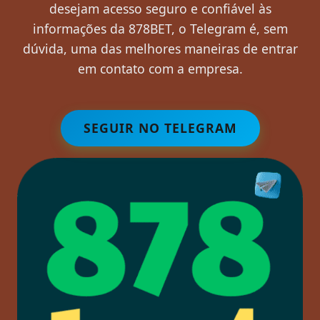
desejam acesso seguro e confiável às
informações da 878BET, o Telegram é, sem
dúvida, uma das melhores maneiras de entrar
em contato com a empresa.
SEGUIR NO TELEGRAM