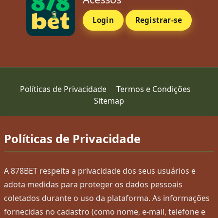
Login
Registrar-se
Políticas de Privacidade
Termos e Condições
Sitemap
Políticas de Privacidade
A 878BET respeita a privacidade dos seus usuários e
adota medidas para proteger os dados pessoais
coletados durante o uso da plataforma. As informações
fornecidas no cadastro (como nome, e-mail, telefone e