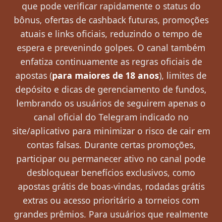
que pode verificar rapidamente o status do
bônus, ofertas de cashback futuras, promoções
atuais e links oficiais, reduzindo o tempo de
espera e prevenindo golpes. O canal também
enfatiza continuamente as regras oficiais de
apostas (
para maiores de 18 anos
), limites de
depósito e dicas de gerenciamento de fundos,
lembrando os usuários de seguirem apenas o
canal oficial do Telegram indicado no
site/aplicativo para minimizar o risco de cair em
contas falsas. Durante certas promoções,
participar ou permanecer ativo no canal pode
desbloquear benefícios exclusivos, como
apostas grátis de boas-vindas, rodadas grátis
extras ou acesso prioritário a torneios com
grandes prêmios. Para usuários que realmente