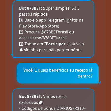
Bot 878BET:
Super simples! Só 3
passos rápidos:
1️⃣ Baixe o app Telegram (grátis na
Play Store/App Store)
2️⃣ Procure @878BETbrasil ou
acesse t.me/878BETbrasil
3️⃣ Toque em
“Participar”
e ative o
🔔 sininho para não perder bônus
Você:
E quais benefícios eu recebo lá
dentro?
Bot 878BET:
Vários extras
exclusivos 🎁
• Códigos de bônus DIÁRIOS (R$10–