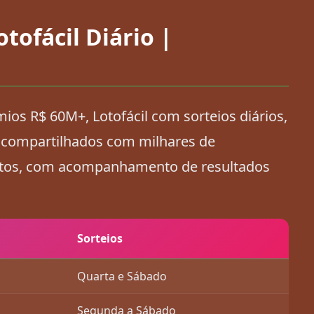
tofácil Diário |
s R$ 60M+, Lotofácil com sorteios diários,
is compartilhados com milhares de
os, com acompanhamento de resultados
Sorteios
Quarta e Sábado
Segunda a Sábado