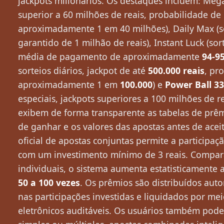
jackpots milionários. Os destaques incluem: Meg
superior a 60 milhões de reais, probabilidade de
aproximadamente 1 em 40 milhões), Daily Max (so
garantido de 1 milhão de reais), Instant Luck (sor
média de pagamento de aproximadamente
94-9
sorteios diários, jackpot de até
500.000 reais
, pr
aproximadamente 1 em
100.000
) e
Power Ball 3
especiais, jackpots superiores a 100 milhões de r
exibem de forma transparente as tabelas de prêm
de ganhar e os valores das apostas antes de aceit
oficial de apostas conjuntas permite a participaç
com um investimento mínimo de 3 reais. Compar
individuais, o sistema aumenta estatisticamente
50 a 100 vezes
. Os prêmios são distribuídos au
nas participações investidas e liquidados por me
eletrônicos auditáveis. Os usuários também pod