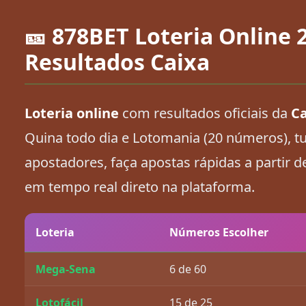
🎫 878BET Loteria Online 
Resultados Caixa
Loteria online
com resultados oficiais da
C
Quina todo dia e Lotomania (20 números), tu
apostadores, faça apostas rápidas a partir d
em tempo real direto na plataforma.
Loteria
Números Escolher
Mega-Sena
6 de 60
Lotofácil
15 de 25