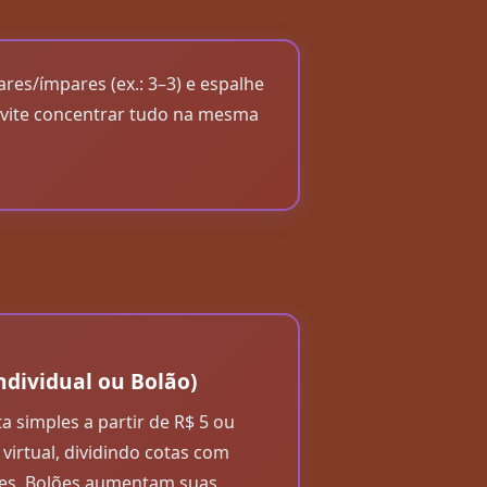
ares/ímpares (ex.: 3–3) e espalhe
vite concentrar tudo na mesma
Individual ou Bolão)
 simples a partir de R$ 5 ou
virtual, dividindo cotas com
es. Bolões aumentam suas