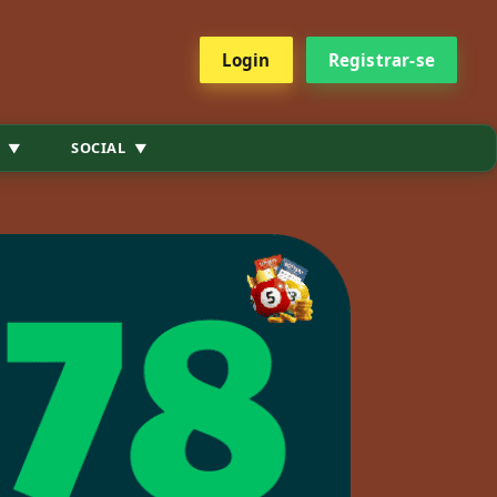
Login
Registrar-se
SOCIAL