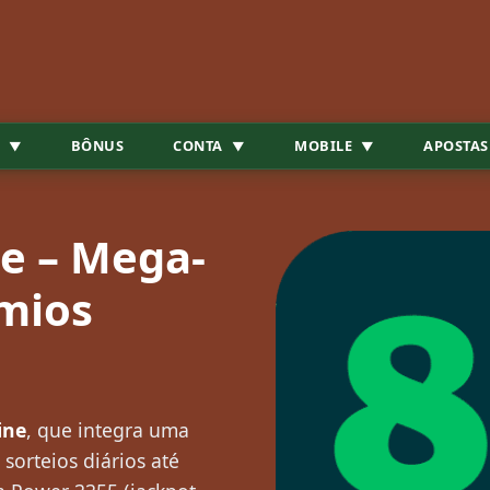
BÔNUS
CONTA
MOBILE
APOSTAS
ne – Mega-
êmios
ine
, que integra uma
 sorteios diários até