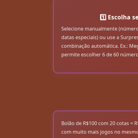
1️⃣ Escolha 
Selecione manualmente (números
datas especiais) ou use a Surpre
combinação automática. Ex.: Me
permite escolher 6 de 60 número
Bolão de R$100 com 20 cotas = R
com muito mais jogos no mesmo