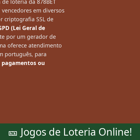
a de loteria da 878BET
e vencedores em diversos
 criptografia SSL de
PD (Lei Geral de
te por um gerador de
rma oferece atendimento
em português, para
, pagamentos ou
🎫 Jogos de Loteria Online!