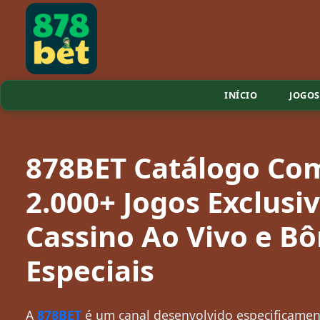
INÍCIO
JOGOS
878BET Catálogo Com
2.000+ Jogos Exclusiv
Cassino Ao Vivo e B
Especiais
A
878BET
é um canal desenvolvido especificamen