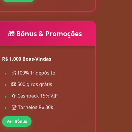
🎁 Bônus & Promoções
R$ 1.000 Boas-Vindas
💰 100% 1º depósito
🎰 500 giros grátis
🔄 Cashback 15% VIP
🏆 Torneios R$ 30k
Ver Bônus