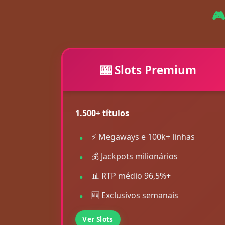
🎮
🎰 Slots Premium
1.500+ títulos
⚡ Megaways e 100k+ linhas
💰 Jackpots milionários
📊 RTP médio 96,5%+
🆕 Exclusivos semanais
Ver Slots