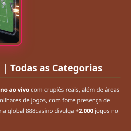
 | Todas as Categorias
ino ao vivo
com crupiês reais, além de áreas
ilhares de jogos, com forte presença de
rma global 888casino divulga
+2.000
jogos no