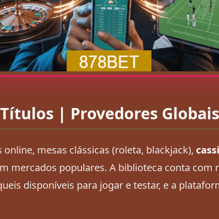
 Títulos | Provedores Globais
ts online, mesas clássicas (roleta, blackjack),
cass
em mercados populares. A biblioteca conta com m
ueis disponíveis para jogar e testar, e a platafo