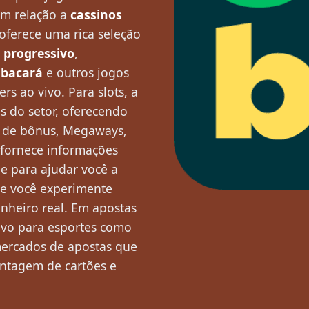
 em relação a
cassinos
e oferece uma rica seleção
 progressivo
,
,
bacará
e outros jogos
rs ao vivo. Para slots, a
s do setor, oferecendo
 de bônus, Megaways,
 fornece informações
de para ajudar você a
ue você experimente
inheiro real. Em apostas
vivo para esportes como
ercados de apostas que
contagem de cartões e