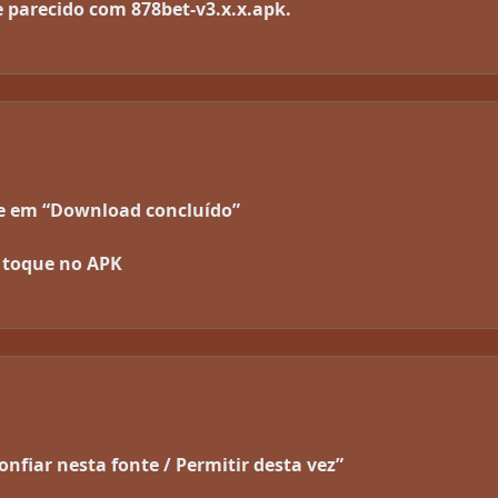
parecido com 878bet-v3.x.x.apk.
ue em “Download concluído”
 toque no APK
nfiar nesta fonte / Permitir desta vez”