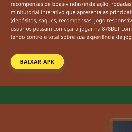
recompensas de boas-vindas/instalação, rodadas 
minitutorial interativo que apresenta as principai
(depósitos, saques, recompensas, jogo responsáv
usuários possam começar a jogar na 878BET com 
tendo controle total sobre sua experiência de jog
BAIXAR APK