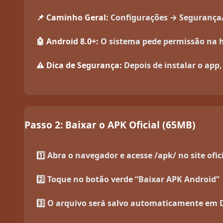
📌 Caminho Geral:
Configurações → Segurança/
🤖 Android 8.0+:
O sistema pede permissão na ho
⚠️ Dica de Segurança:
Depois de instalar o app,
Passo 2: Baixar o APK Oficial (65MB)
1️⃣ Abra o navegador e acesse /apk/ no site ofic
2️⃣ Toque no botão verde “Baixar APK Android”
3️⃣ O arquivo será salvo automaticamente em