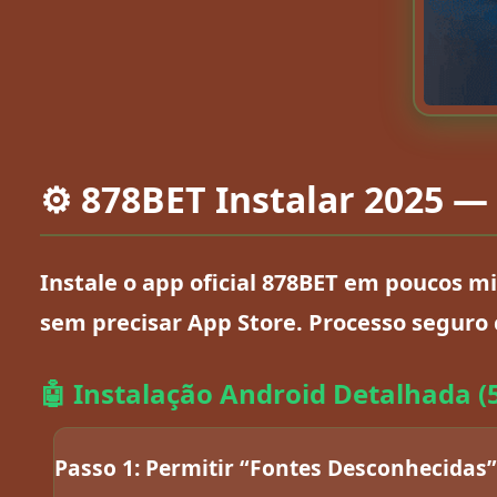
⚙️ 878BET Instalar 2025 — 
Instale o app oficial
878BET
em poucos mi
sem precisar App Store. Processo seguro
🤖 Instalação Android Detalhada (
Passo 1: Permitir “Fontes Desconhecidas”