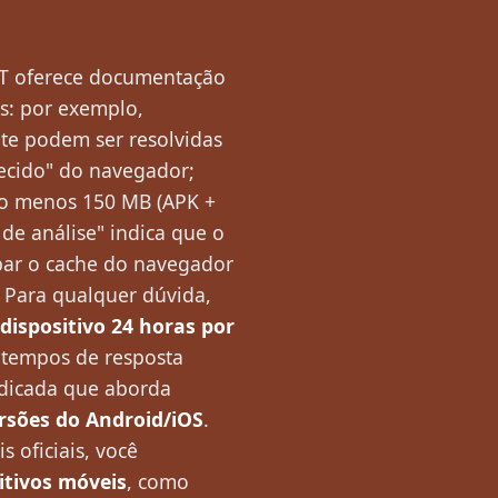
BET oferece documentação
s: por exemplo,
te podem ser resolvidas
ecido" do navegador;
o menos 150 MB (APK +
 de análise" indica que o
par o cache do navegador
 Para qualquer dúvida,
dispositivo 24 horas por
 tempos de resposta
edicada que aborda
rsões do Android/iOS
.
s oficiais, você
itivos móveis
, como