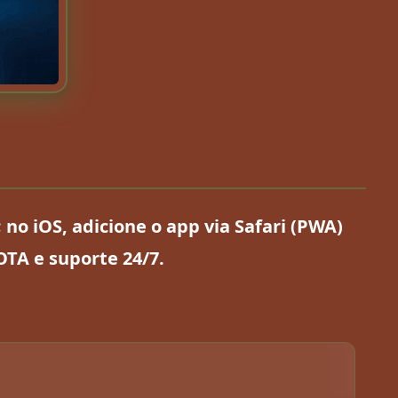
; no
iOS
, adicione o app via
Safari (PWA)
TA e suporte 24/7.