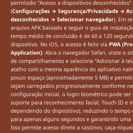
permissão "Acesso a dispositivos desconhecidos"
(
Configurações → Segurança/Privacidade → Ace
desconhecidos → Selecionar navegador
). Em s
arquivo APK baixado e seguir o guia de instalaçã
tempo médio de conclusão é de 60 a 120 segun
dispositivo. No iOS, o acesso é feito via
PWA (Pro
Application)
: Abra o navegador Safari, visite o sit
de compartilhamento e selecione "Adicionar à tela
atalho com a mesma aparência do aplicativo nat
pouco espaço (aproximadamente 5 MB) e permiti
sejam carregados progressivamente conforme nec
configuração inicial, o login biométrico pode se
suporte para reconhecimento facial, Touch ID e i
dependendo do dispositivo), reduzindo o tempo
para apenas alguns segundos e garantindo uma e
Isso permite acesso direto a cassinos, caça-níque