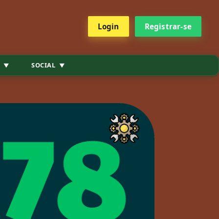
Login
Registrar-se
SOCIAL