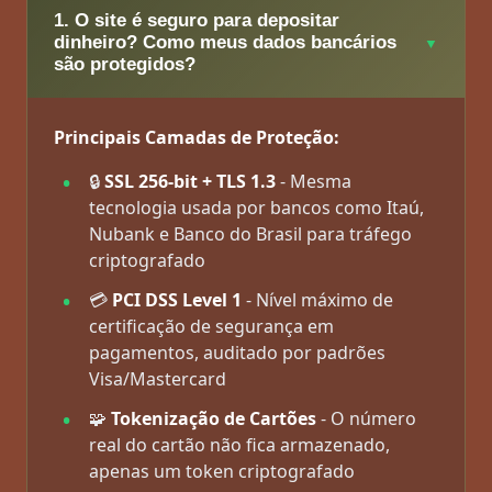
1. O site é seguro para depositar
dinheiro? Como meus dados bancários
são protegidos?
Principais Camadas de Proteção:
🔒
SSL 256-bit + TLS 1.3
- Mesma
tecnologia usada por bancos como Itaú,
Nubank e Banco do Brasil para tráfego
criptografado
💳
PCI DSS Level 1
- Nível máximo de
certificação de segurança em
pagamentos, auditado por padrões
Visa/Mastercard
🧩
Tokenização de Cartões
- O número
real do cartão não fica armazenado,
apenas um token criptografado