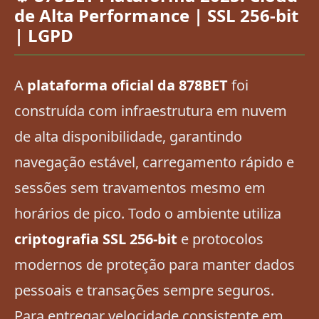
de Alta Performance | SSL 256-bit
| LGPD
A
plataforma oficial da 878BET
foi
construída com infraestrutura em nuvem
de alta disponibilidade, garantindo
navegação estável, carregamento rápido e
sessões sem travamentos mesmo em
horários de pico. Todo o ambiente utiliza
criptografia SSL 256-bit
e protocolos
modernos de proteção para manter dados
pessoais e transações sempre seguros.
Para entregar velocidade consistente em