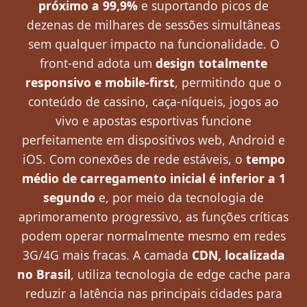
próximo a 99,9%
e suportando picos de
dezenas de milhares de sessões simultâneas
sem qualquer impacto na funcionalidade. O
front-end adota um
design totalmente
responsivo e mobile-first
, permitindo que o
conteúdo de cassino, caça-níqueis, jogos ao
vivo e apostas esportivas funcione
perfeitamente em dispositivos web, Android e
iOS. Com conexões de rede estáveis, o
tempo
médio de carregamento inicial é inferior a 1
segundo
e, por meio da tecnologia de
aprimoramento progressivo, as funções críticas
podem operar normalmente mesmo em redes
3G/4G mais fracas. A camada
CDN, localizada
no Brasil
, utiliza tecnologia de edge cache para
reduzir a latência nas principais cidades para