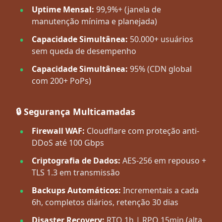
Uptime Mensal:
99,9%+ (janela de
manutenção mínima e planejada)
Capacidade Simultânea:
50.000+ usuários
sem queda de desempenho
Capacidade Simultânea:
95% (CDN global
com 200+ PoPs)
🔒 Segurança Multicamadas
Firewall WAF:
Cloudflare com proteção anti-
DDoS até 100 Gbps
Criptografia de Dados:
AES-256 em repouso +
TLS 1.3 em transmissão
Backups Automáticos:
Incrementais a cada
6h, completos diários, retenção 30 dias
Disaster Recovery:
RTO 1h | RPO 15min (alta