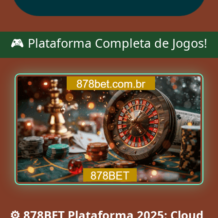
🎮 Plataforma Completa de Jogos!
⚙️ 878BET Plataforma 2025: Cloud