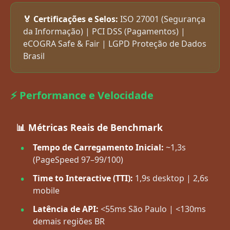
🏅 Certificações e Selos:
ISO 27001 (Segurança
da Informação) | PCI DSS (Pagamentos) |
eCOGRA Safe & Fair | LGPD Proteção de Dados
Brasil
⚡ Performance e Velocidade
📊 Métricas Reais de Benchmark
Tempo de Carregamento Inicial:
~1,3s
(PageSpeed 97–99/100)
Time to Interactive (TTI):
1,9s desktop | 2,6s
mobile
Latência de API:
<55ms São Paulo | <130ms
demais regiões BR