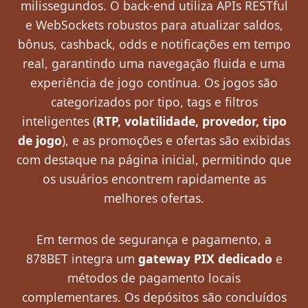
milissegundos. O back-end utiliza APIs RESTful
e WebSockets robustos para atualizar saldos,
bônus, cashback, odds e notificações em tempo
real, garantindo uma navegação fluida e uma
experiência de jogo contínua. Os jogos são
categorizados por tipo, tags e filtros
inteligentes (
RTP, volatilidade, provedor, tipo
de jogo
), e as promoções e ofertas são exibidas
com destaque na página inicial, permitindo que
os usuários encontrem rapidamente as
melhores ofertas.
Em termos de segurança e pagamento, a
878BET integra um
gateway PIX dedicado
e
métodos de pagamento locais
complementares. Os depósitos são concluídos