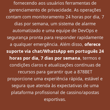
fornecendo aos usuários ferramentas de
gerenciamento de privacidade. As operações
contam com monitoramento 24 horas por dia, 7
dias por semana, um sistema de alarme
automatizado e uma equipe de DevOps e
segurança pronta para responder rapidamente
a qualquer emergência. Além disso,
oferece
suporte via chat/WhatsApp em português 24
horas por dia, 7 dias por semana
, termos e
condições claros e atualizações contínuas de
recursos para garantir que a 878BET
proporcione uma experiência rápida, estável e
segura que atenda às expectativas de uma
plataforma profissional de cassino/apostas
esportivas.