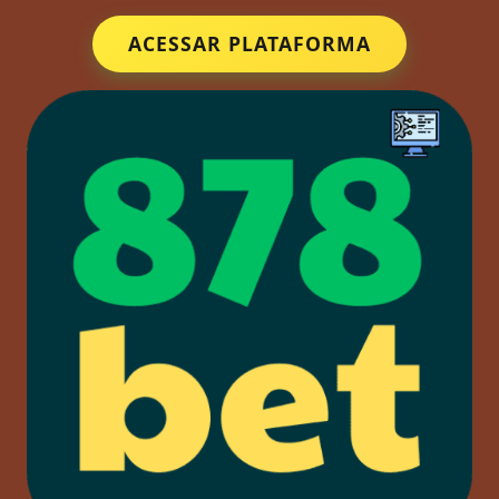
ACESSAR PLATAFORMA